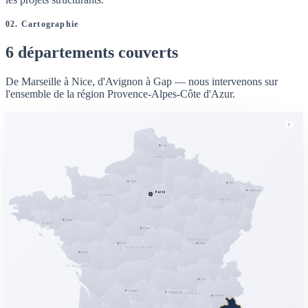
02. Cartographie
6 départements
couverts
De Marseille à Nice, d'Avignon à Gap — nous intervenons sur
l'ensemble de la région Provence-Alpes-Côte d'Azur.
N
Lille
HAUTS-DE-FRANCE
Rouen
Metz
Strasbourg
Paris
NORMANDIE
CAPITALE
GRAND EST
ÎLE-DE-FRANCE
Rennes
BRETAGNE
Orléans
BOURGOGNE-F.C.
Tours
Dijon
CENTRE-VAL DE LOIRE
Nantes
PAYS DE LA LOIRE
Lyon
Limoges
Clermont-Fd
AUVERGNE-RHÔNE-ALPES
Grenoble