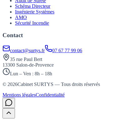
Audit de Sûreté
Schéma Directeur
Ingénierie Systèmes
AMO
Sécurité Incendie
Contact
contact@surtys.fr
07 67 77 99 06
35 rue Paul Bert
13300 Salon-de-Provence
Lun – Ven : 8h – 18h
©
2026
Cabinet SURTYS — Tous droits réservés
Mentions légales
Confidentialité