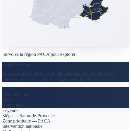
NOUVELLE-AQUITAINE
Bordeaux
PACA
Nice
ZONE PRIORITAIRE
Salon-de-Provence
SIÈGE
Marseille
Montpellier
Toulouse
OCCITANIE
Perpignan
Survolez la région PACA pour explorer
Région PACA
Zone prioritaire. Survolez un département pour découvrir nos
interventions. Nous couvrons également toute la France.
6
Départements
1h30
Rayon max.
Légende
Siège — Salon-de-Provence
Zone prioritaire — PACA
Intervention nationale