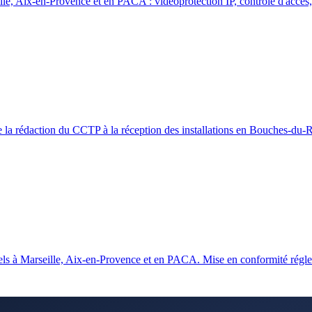
lle, Aix-en-Provence et en PACA : vidéoprotection IP, contrôle d'accès,
e la rédaction du CCTP à la réception des installations en Bouches-du
iels à Marseille, Aix-en-Provence et en PACA. Mise en conformité régle