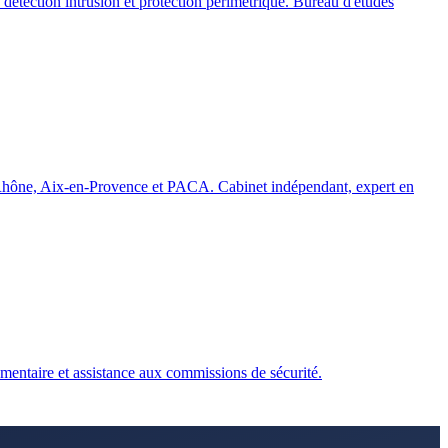
 détection intrusion et protection périmétrique. Bureau d'études
-Rhône, Aix-en-Provence et PACA. Cabinet indépendant, expert en
mentaire et assistance aux commissions de sécurité.