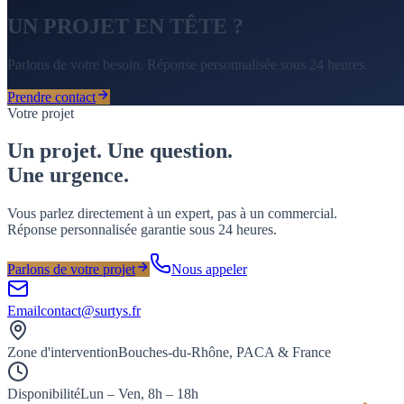
UN PROJET EN
TÊTE
?
Parlons de votre besoin. Réponse personnalisée sous 24 heures.
Prendre contact
Votre projet
Un projet. Une question.
Une
urgence
.
Vous parlez directement à un expert, pas à un commercial.
Réponse personnalisée garantie sous 24 heures.
Parlons de votre projet
Nous appeler
Email
contact@surtys.fr
Zone d'intervention
Bouches-du-Rhône, PACA & France
Disponibilité
Lun – Ven, 8h – 18h