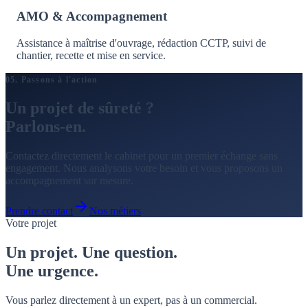
AMO & Accompagnement
Assistance à maîtrise d'ouvrage, rédaction CCTP, suivi de
chantier, recette et mise en service.
05. Passons à l'action
Un projet de sûreté ?
Parlons-en.
Contactez directement le cabinet pour un premier échange sans
engagement. Nous analysons votre besoin et vous proposons un
accompagnement sur mesure.
Prendre contact
Nos métiers
Votre projet
Un projet. Une question.
Une
urgence
.
Vous parlez directement à un expert, pas à un commercial.