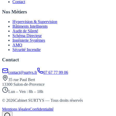
Contact
Nos Métiers
Hypervision & Supervision
Bâtiments Intelligents
Audit de Sûreté
Schéma Directeur
Ingénierie Systèmes
AMO
Sécurité Incendie
Contact
contact@surtys.fr
07 67 77 99 06
35 rue Paul Bert
13300 Salon-de-Provence
Lun – Ven : 8h – 18h
©
2026
Cabinet SURTYS — Tous droits réservés
Mentions légales
Confidentialité