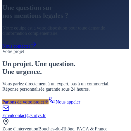
Une question sur
nos
mentions legales
?
Notre equipe est a votre disposition pour toute demande
d'information complementaire.
Nous contacter
Votre projet
Un projet. Une question.
Une
urgence
.
Vous parlez directement à un expert, pas à un commercial.
Réponse personnalisée garantie sous 24 heures.
Parlons de votre projet
Nous appeler
Email
contact@surtys.fr
Zone d'intervention
Bouches-du-Rhône, PACA & France