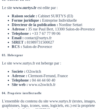
Le site
www.surtys.fr
est edite par :
Raison sociale :
Cabinet SURTYS (EI)
Forme juridique :
Entreprise Individuelle
Directeur de la publication :
Nordine Settari
Adresse :
35 rue Paul Bert, 13300 Salon-de-Provence
Telephone :
+33 7 67 77 99 06
Email :
contact@surtys.fr
SIRET :
81989731500027
RCS :
Salon-de-Provence
03. Hebergeur
Le site www.surtys.fr est heberge par :
Societe :
O2switch
Adresse :
Clermont-Ferrand, France
Telephone :
04 44 44 60 40
Site web :
www.o2switch.fr
04. Propriete intellectuelle
L'ensemble du contenu du site www.surtys.fr (textes, images,
graphismes, logo, icones, sons, logiciels, etc.) est la propriete