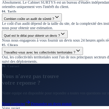
Absolument. Le Cabinet SURTYS est un bureau d'études indépendant, sa
orientées uniquement vers l'intérêt du client.
04
.
Tarifs
Combien coûte un audit de sûreté ?
Le coût d'un audit dépend de la taille du site, de la complexité des ins
nous pour obtenir une estimation.
Quel est le délai pour obtenir un devis ?
Nous nous engageons à vous fournir un devis sous 24 heures après récep
05
.
Clients
Travaillez-vous avec les collectivités territoriales ?
Oui, les collectivités territoriales sont l'un de nos principaux secteur
suivi des déploiements.
06
. Contact
Vous n'avez pas trouve
votre
reponse
?
Notre equipe est disponible pour repondre a toutes vos questions sur no
Nous contacter
Demander un devis gratuit
Votre projet