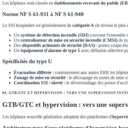
Les hôpitaux sont classés en
établissements recevant du public (E
Norme NF S 61-931 à NF S 61-940
Le SSI hospitalier est généralement de
catégorie A
(le niveau le plus 
Un
système de détection incendie (SDI)
couvrant l'ensemble d
Un
centralisateur de mise en sécurité incendie (CMSI)
de ty
Des
dispositifs actionnés de sécurité (DAS)
: portes coupe-fe
Un
équipement d'alarme de type 1
avec diffusion sélective p
Spécificités du type U
Évacuation différée
: contrairement aux autres ERP, les hôpitau
Zonage de mise en sécurité
: le découpage en zones de mise e
Coordination SSI / sûreté
: le déverrouillage des portes d'acc
04
.
GTB/GTC ET HYPERVISION : VERS UNE SUPERVISION INT
GTB/GTC et hypervision : vers une superv
Les hôpitaux nouvelle génération adoptent des plateformes d'
hypervi
Architecture type d'une plateforme d'hypervision hosp