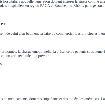
ojets hospitaliers nouvelle génération doivent intégrer la sûreté comme
rojets hospitaliers en région PACA et Bouches-du-Rhône, partage son a
ier
rent de celui d'un bâtiment tertiaire ou commercial. Les principales mena
e prolongée, la charge émotionnelle, la présence de patients sous l'empr
ption architecturale doit prévoir :
ès
ts de médicaments, dont des stupéfiants et des molécules onéreuses. La