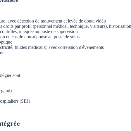
cture, avec détection de mouvement et levée de doute vidéo
s droits par profil (personnel médical, technique, visiteurs), historisati
 contrôlés, intégrée au poste de supervision
sion en cas de non-réponse au poste de soins
optique
ctricité, fluides médicaux) avec corrélation d'événements
que
légier sont :
iegand)
ospitaliers (SIH)
E
ntégrée