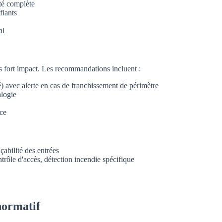
ité complète
fiants
al
s fort impact. Les recommandations incluent :
 avec alerte en cas de franchissement de périmètre
alogie
ice
açabilité des entrées
ntrôle d'accès, détection incendie spécifique
normatif