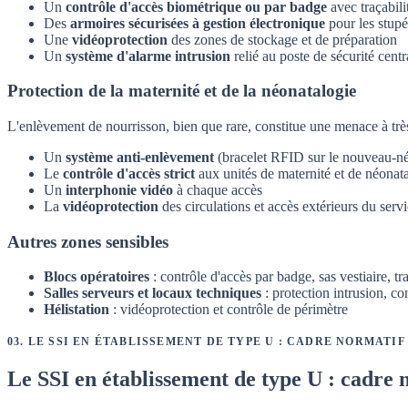
Un
contrôle d'accès biométrique ou par badge
avec traçabil
Des
armoires sécurisées à gestion électronique
pour les stupé
Une
vidéoprotection
des zones de stockage et de préparation
Un
système d'alarme intrusion
relié au poste de sécurité centr
Protection de la maternité et de la néonatalogie
L'enlèvement de nourrisson, bien que rare, constitue une menace à trè
Un
système anti-enlèvement
(bracelet RFID sur le nouveau-né)
Le
contrôle d'accès strict
aux unités de maternité et de néonat
Un
interphonie vidéo
à chaque accès
La
vidéoprotection
des circulations et accès extérieurs du serv
Autres zones sensibles
Blocs opératoires
: contrôle d'accès par badge, sas vestiaire, tr
Salles serveurs et locaux techniques
: protection intrusion, co
Hélistation
: vidéoprotection et contrôle de périmètre
03
.
LE SSI EN ÉTABLISSEMENT DE TYPE U : CADRE NORMATIF
Le SSI en établissement de type U : cadre 