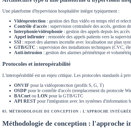
Une plateforme d'hypervision hospitalière intègre typiquement :
Vidéoprotection
: gestion des flux vidéo en temps réel et rele
Contrôle d'accès
: supervision centralisée des accès, gestion de
Interphonie/vidéophonie
: gestion des appels depuis les accès
Appel infirmier
: remontée des appels patients vers la supervi
SSI
: report des alarmes incendie avec localisation sur plan syn
GTB/GTC
: supervision des installations techniques (CVC, éle
Anti-intrusion
: gestion des alarmes périmétrique et volumétri
Protocoles et interopérabilité
L'interopérabilité est un enjeu critique. Les protocoles standards à privi
ONVIF
pour la vidéoprotection (profils S, G, T)
OSDP
pour le contrôle d'accès (remplacement du protocole W
BACnet
ou
LON
pour la GTB/GTC
API REST
pour l'intégration avec les systèmes d'information h
05
.
MÉTHODOLOGIE DE CONCEPTION : L'APPROCHE INTÉGRÉ
Méthodologie de conception : l'approche i