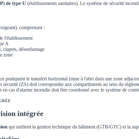
RP) de type U
(établissements sanitaires). Le système de sécurité incend
exigeant), comprenant :
e l'établissement
pe A
u, clapets, désenfumage
ar zone
x pratiquent le transfert horizontal (mise à l'abri dans une zone adjacen
n sécurité (ZS) doit correspondre aux compartiments au sens du règleme
ès en cas d'alarme incendie doit être coordonné avec le système de contr
ÉGRÉE
ision intégrée
sion
qui unifient la gestion technique du bâtiment (GTB/GTC) et la supe
italière