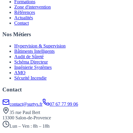
Formations
Zone d'intervention
Références
Actualités
Contact
Nos Métiers
Hypervision & Supervision
Bâtiments Intelligents
Audit de Sûreté
Schéma Directeur
Ingénierie Systèmes
AMO
Sécurité Incendie
Contact
contact@surtys.fr
07 67 77 99 06
35 rue Paul Bert
13300 Salon-de-Provence
Lun – Ven : 8h – 18h